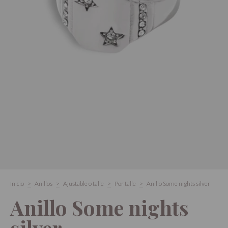
Inicio
>
Anillos
>
Ajustable o talle
>
Por talle
>
Anillo Some nights silver
Anillo Some nights
silver