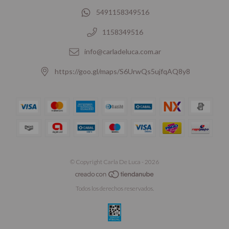
5491158349516
1158349516
info@carladeluca.com.ar
https://goo.gl/maps/S6UrwQs5ujfqAQ8y8
© Copyright Carla De Luca - 2026
Todos los derechos reservados.