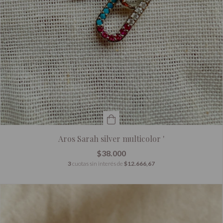
Aros Sarah silver multicolor '
$38.000
3
cuotas sin interés de
$12.666,67