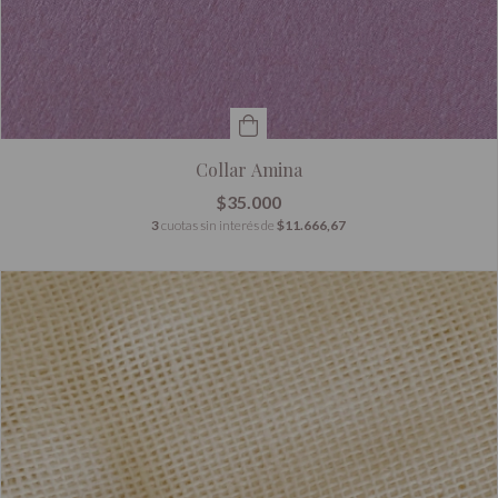
Collar Amina
$35.000
3
cuotas sin interés de
$11.666,67