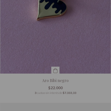
Aro Bibi negro
$22.000
3
cuotas sin interés de
$7.333,33