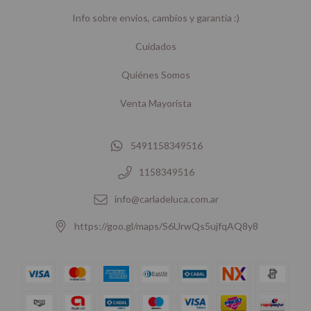
Info sobre envios, cambios y garantia :)
Cuidados
Quiénes Somos
Venta Mayorista
5491158349516
1158349516
info@carladeluca.com.ar
https://goo.gl/maps/S6UrwQs5ujfqAQ8y8