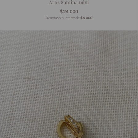
Aros Santina mini
$24.000
3
cuotas sin interés de
$8.000