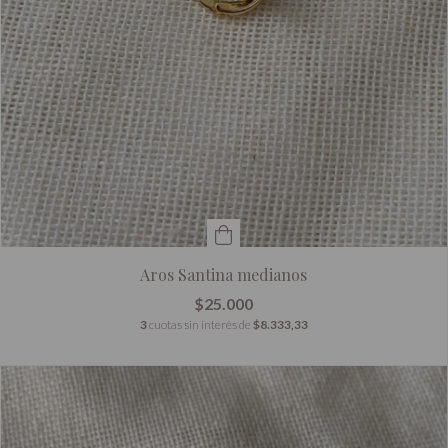
Aros Santina medianos
$25.000
3
cuotas sin interés de
$8.333,33