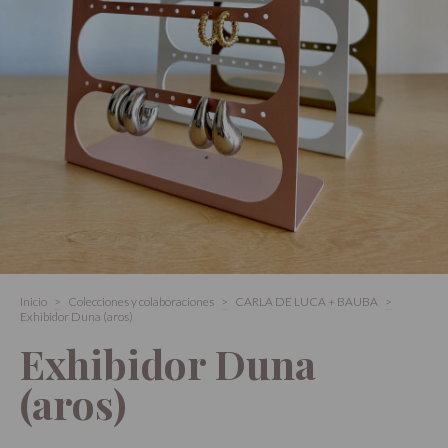
Inicio
>
Colecciones y colaboraciones
>
CARLA DE LUCA + BAUBA
>
Exhibidor Duna (aros)
Exhibidor Duna
(aros)