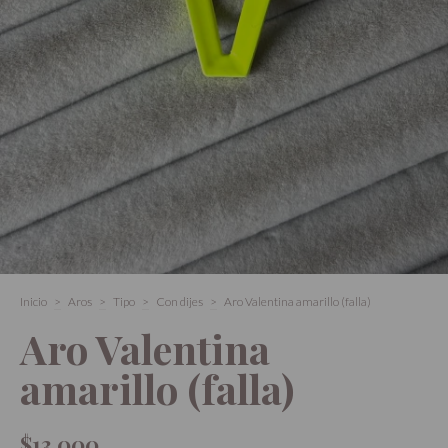
Inicio
>
Aros
>
Tipo
>
Con dijes
>
Aro Valentina amarillo (falla)
Aro Valentina
amarillo (falla)
$13.000