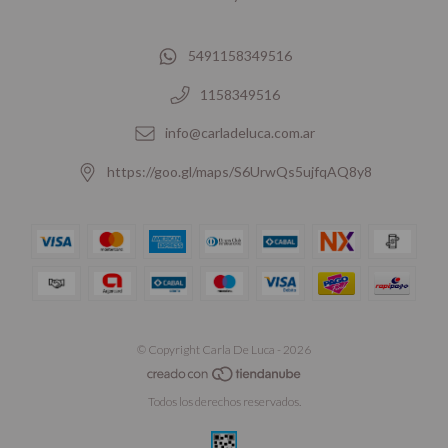
5491158349516
1158349516
info@carladeluca.com.ar
https://goo.gl/maps/S6UrwQs5ujfqAQ8y8
© Copyright Carla De Luca - 2026
Todos los derechos reservados.